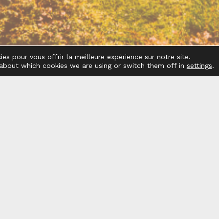
es pour vous offrir la meilleure expérience sur notre site.
about which cookies we are using or switch them off in
settings
.
LA GESTION & LOCATION DE VOTRE BIEN
NOS SERVICE