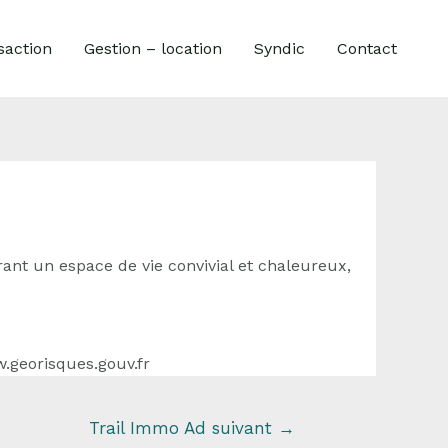
saction
Gestion – location
Syndic
Contact
rant un espace de vie convivial et chaleureux,
w.georisques.gouv.fr
Trail Immo Ad suivant
→