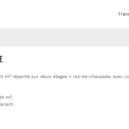
Tran
E
0 m² répartie sur deux étages + rez-de-chaussée, avec c
45 m².
vacant.