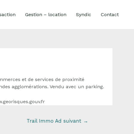
saction
Gestion – location
Syndic
Contact
mmerces et de services de proximité
randes agglomérations. Vendu avec un parking.
w.georisques.gouv.fr
Trail Immo Ad suivant
→