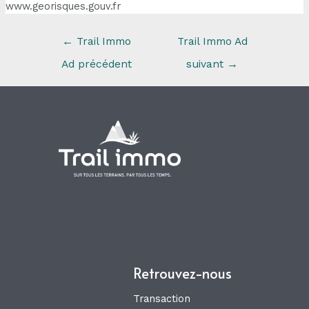
www.georisques.gouv.fr
←
Trail Immo
Trail Immo Ad
Ad précédent
suivant
→
Retrouvez-nous
Transaction