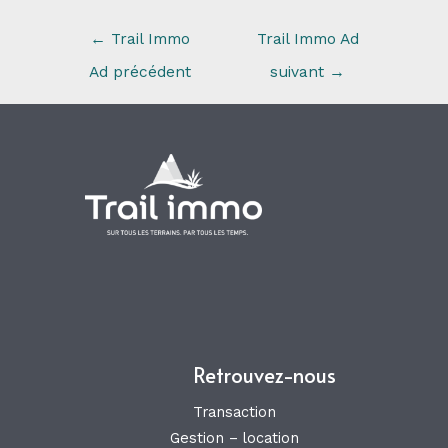
←
Trail Immo
Trail Immo Ad
Ad précédent
suivant
→
Retrouvez-nous
Transaction
Gestion – location