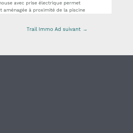
 house avec prise électrique permet
t aménagée à proximité de la piscine
Trail Immo Ad suivant
→