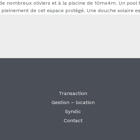
 de nombreux oliviers et à la piscine de 10mx4m. Un pool
 pleinement de cet espace protégé. Une douche solaire es
Transaction
Gestion – location
Syndic
Contact